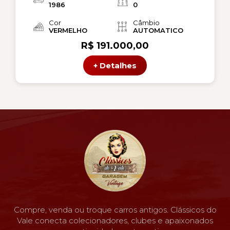
1986
0
Cor
Câmbio
VERMELHO
AUTOMATICO
R$ 191.000,00
+ Detalhes
Compre, venda ou troque carros antigos. Clássicos do
Vale conecta colecionadores, clubes e apaixonados