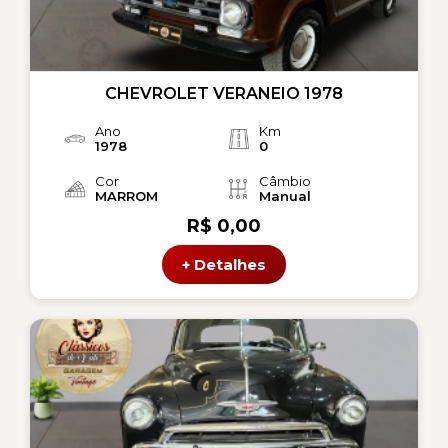
CHEVROLET VERANEIO 1978
Ano
Km
1978
0
Cor
Câmbio
MARROM
Manual
R$ 0,00
+ Detalhes