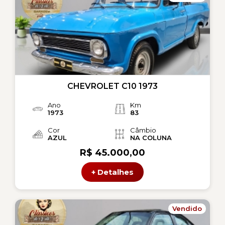
CHEVROLET C10 1973
Ano
Km
1973
83
Cor
Câmbio
AZUL
NA COLUNA
R$ 45.000,00
+ Detalhes
Vendido