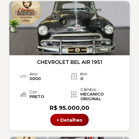
CHEVROLET BEL AIR 1951
Ano
Km
0000
0
Câmbio
Cor
MECANICO
PRETO
ORIGINAL
R$ 95.000,00
+ Detalhes