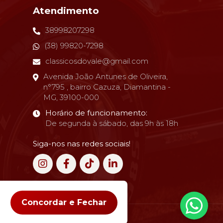
Atendimento
38998207298
(38) 99820-7298
classicosdovale@gmail.com
Avenida João Antunes de Oliveira,
n°795 , bairro Cazuza, Diamantina -
MG, 39100-000
Horário de funcionamento:
De segunda à sábado, das 9h às 18h
Siga-nos nas redes sociais!
Concordar e Fechar
o:
Ellos Design