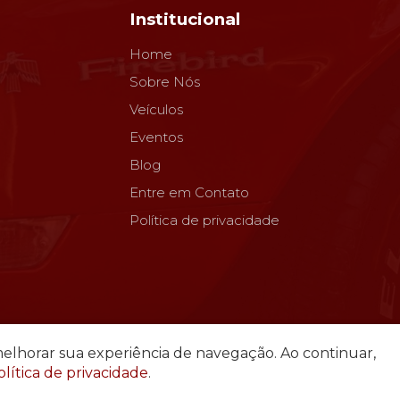
Institucional
Home
Sobre Nós
Veículos
Eventos
Blog
Entre em Contato
Política de privacidade
a melhorar sua experiência de navegação. Ao continuar,
olítica de privacidade
.
cos do Vale - Todos os direitos reservados - Desenvolviment