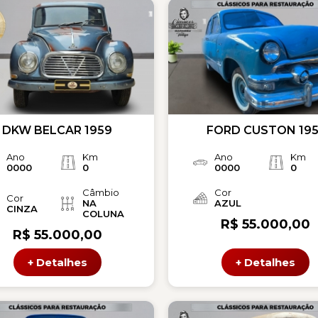
DKW BELCAR 1959
FORD CUSTON 195
Ano
Km
Ano
Km
0000
0
0000
0
Câmbio
Cor
Cor
NA
AZUL
CINZA
COLUNA
R$ 55.000,00
R$ 55.000,00
+ Detalhes
+ Detalhes