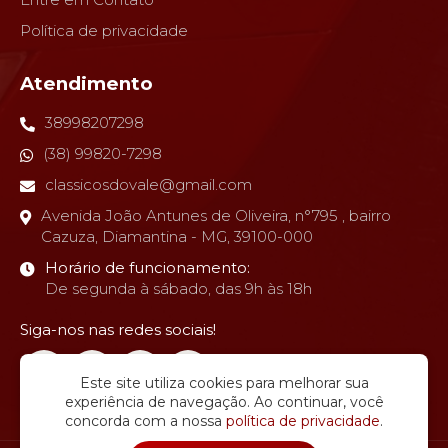
Política de privacidade
Atendimento
38998207298
(38) 99820-7298
classicosdovale@gmail.com
Avenida João Antunes de Oliveira, n°795 , bairro
Cazuza, Diamantina - MG, 39100-000
Horário de funcionamento:
De segunda à sábado, das 9h às 18h
Siga-nos nas redes sociais!
Este site utiliza cookies para melhorar sua
experiência de navegação. Ao continuar, você
concorda com a nossa
política de privacidade
.