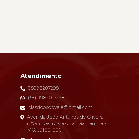
Atendimento
38998207298
(38) 99820-7298
classicosdovale@gmail.com
Avenida João Antunes de Oliveira,
n°795 , bairro Cazuza, Diamantina -
MG, 39100-000